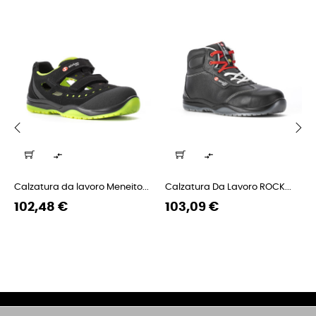
‹
›


Calzatura da lavoro Meneito...
Calzatura Da Lavoro ROCK...
Prezzo
Prezzo
Prezzo
Prezzo
102,48 €
103,09 €
regolare
regolare