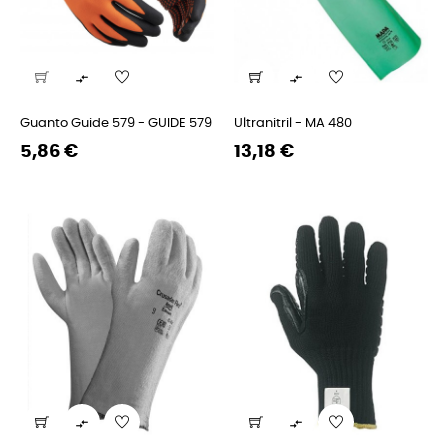


Guanto Guide 579 - GUIDE 579
Ultranitril - MA 480
Prezzo
Prezzo
Prezzo
Prezzo
5,86 €
13,18 €
regolare
regolare

