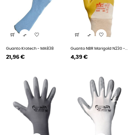


Guanto Krotech - MA838
Guanto NBR Marigold N230 -...
Prezzo
Prezzo
Prezzo
Prezzo
21,96 €
4,39 €
regolare
regolare