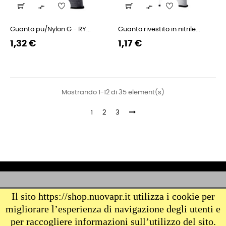


Guanto pu/Nylon G - RY...
Guanto rivestito in nitrile...
Prezzo
Prezzo
Prezzo
Prezzo
1,32 €
1,17 €
regolare
regolare
Mostrando 1-12 di 35 element(s)
1
2
3
Il sito https://shop.nuovapr.it utilizza i cookie per
AZIENDA

migliorare l’esperienza di navigazione degli utenti e
per raccogliere informazioni sull’utilizzo del sito.