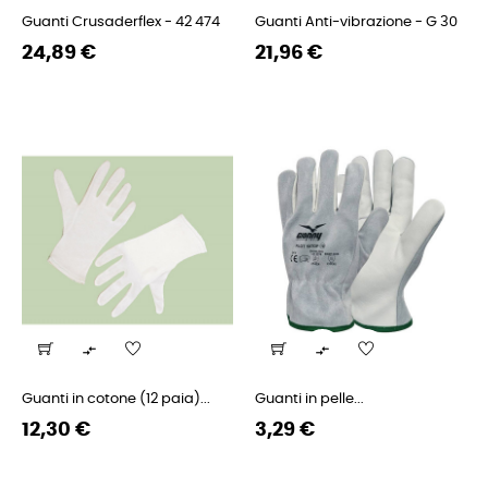
Guanti Crusaderflex - 42 474
Guanti Anti-vibrazione - G 30
Prezzo
Prezzo
Prezzo
Prezzo
24,89 €
21,96 €
regolare
regolare


Guanti in cotone (12 paia)...
Guanti in pelle...
Prezzo
Prezzo
Prezzo
Prezzo
12,30 €
3,29 €
regolare
regolare