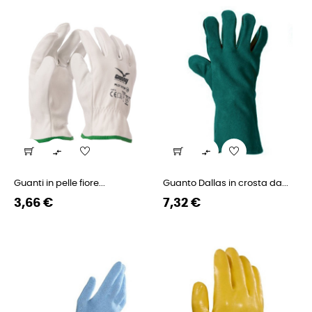


Guanti in pelle fiore...
Guanto Dallas in crosta da...
Prezzo
Prezzo
Prezzo
Prezzo
3,66 €
7,32 €
regolare
regolare