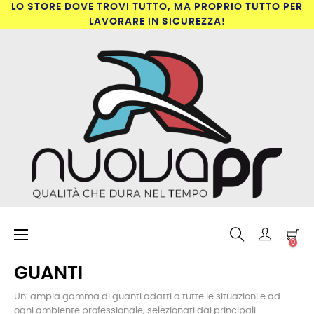
LO STORE DOVE TROVI TUTTO, MA PROPRIO TUTTO PER
LAVORARE IN SICUREZZA!
navigazione
☰
0
Toggle
GUANTI
Un’ ampia gamma di guanti adatti a tutte le situazioni e ad
ogni ambiente professionale, selezionati dai principali