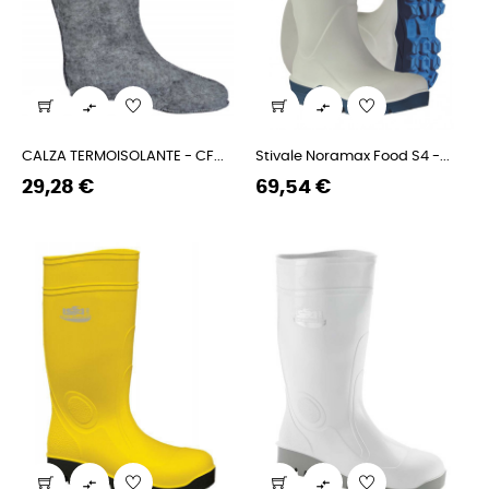


CALZA TERMOISOLANTE - CF...
Stivale Noramax Food S4 -...
Prezzo
Prezzo
Prezzo
Prezzo
29,28 €
69,54 €
regolare
regolare

