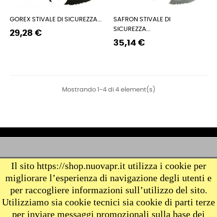
GOREX STIVALE DI SICUREZZA...
SAFRON STIVALE DI
SICUREZZA...
Prezzo
Prezzo
29,28 €
Prezzo
Prezzo
regolare
35,14 €
regolare
Mostrando 1-4 di 4 element(s)
Il sito https://shop.nuovapr.it utilizza i cookie per
AZIENDA

migliorare l’esperienza di navigazione degli utenti e
per raccogliere informazioni sull’utilizzo del sito.
PRODOTTI

Utilizziamo sia cookie tecnici sia cookie di parti terze
per inviare messaggi promozionali sulla base dei