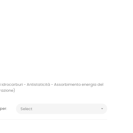
li idrocarburi - Antistaticità - Assorbimento energia del
orazione)

per:
Select