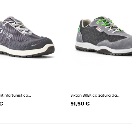
tinfortunistica...
Sixton BREK calzatura da...
Prezzo
Prezzo
 €
91,50 €
regolare